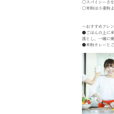
〇スパイシーさ
〇米粉は小麦粉
～おすすめアレ
●ごはんの上に
落とし、一緒に
●米粉カレーと