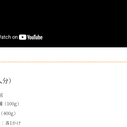
人分）
ｇ
個（100g）
400g）
：各1かけ