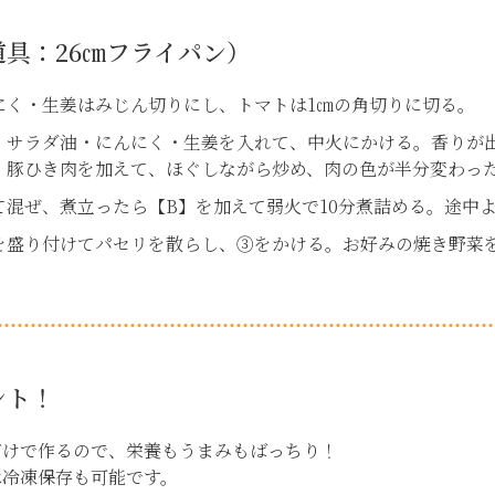
具：26㎝フライパン）
にく・生姜はみじん切りにし、トマトは1㎝の角切りに切る。
、サラダ油・にんにく・生姜を入れて、中火にかける。香りが
。豚ひき肉を加えて、ほぐしながら炒め、肉の色が半分変わった
て混ぜ、煮立ったら【B】を加えて弱火で10分煮詰める。途中
を盛り付けてパセリを散らし、③をかける。お好みの焼き野菜
ント！
だけで作るので、栄養もうまみもばっちり！
は冷凍保存も可能です。