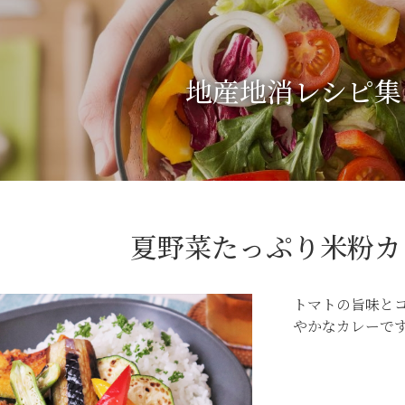
地産地消レシピ集
夏野菜たっぷり米粉カ
トマトの旨味と
やかなカレーで