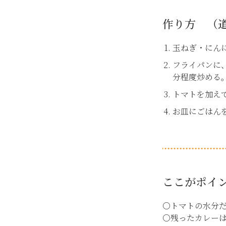
作り方 （道
玉ねぎ・にん
フライパンに
分程度炒める
トマトを加え
お皿にごはん
ここがポイ
〇トマトの水分
〇残ったカレー