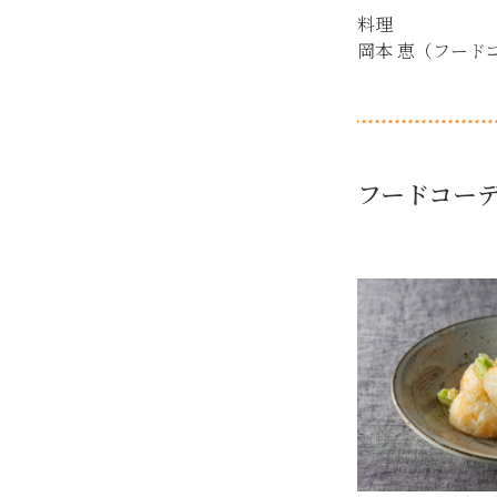
料理
岡本 恵（フード
フードコー