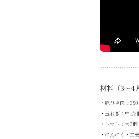
材料（3～4
・豚ひき肉：250
・玉ねぎ：中1/2
・トマト：大2個（
・にんにく・生姜